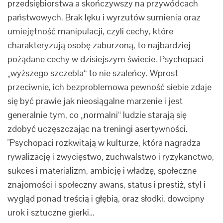
przedsiębiorstwa a skończywszy na przywódcach
państwowych. Brak lęku i wyrzutów sumienia oraz
umiejętność manipulacji, czyli cechy, które
charakteryzują osobę zaburzoną, to najbardziej
pożądane cechy w dzisiejszym świecie. Psychopaci
„wyższego szczebla“ to nie szaleńcy. Wprost
przeciwnie, ich bezproblemowa pewność siebie zdaje
się być prawie jak nieosiągalne marzenie i jest
generalnie tym, co „normalni“ ludzie starają się
zdobyć uczęszczając na treningi asertywności.
"Psychopaci rozkwitają w kulturze, która nagradza
rywalizację i zwycięstwo, zuchwalstwo i ryzykanctwo,
sukces i materializm, ambicję i władzę, społeczne
znajomości i społeczny awans, status i prestiż, styl i
wygląd ponad treścią i głębią, oraz słodki, dowcipny
urok i sztuczne gierki…