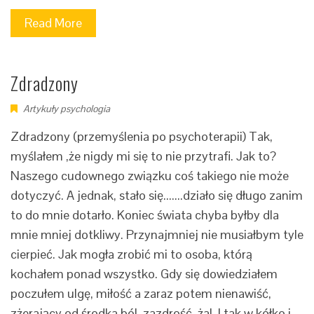
Read More
Zdradzony
Artykuły psychologia
Zdradzony (przemyślenia po psychoterapii) Tak,
myślałem ,że nigdy mi się to nie przytrafi. Jak to?
Naszego cudownego związku coś takiego nie może
dotyczyć. A jednak, stało się.......działo się długo zanim
to do mnie dotarło. Koniec świata chyba byłby dla
mnie mniej dotkliwy. Przynajmniej nie musiałbym tyle
cierpieć. Jak mogła zrobić mi to osoba, którą
kochałem ponad wszystko. Gdy się dowiedziałem
poczułem ulgę, miłość a zaraz potem nienawiść,
zżerający od środka ból, zazdrość, żal. I tak w kółko i