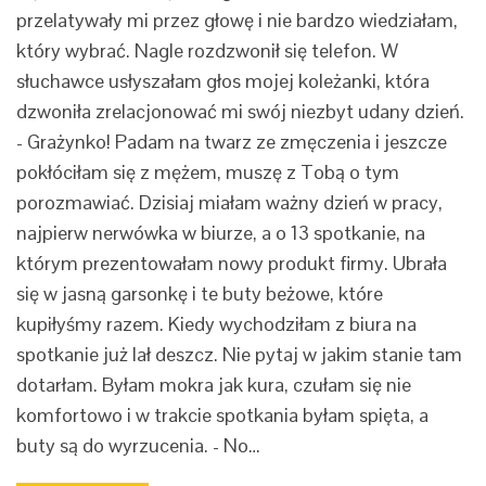
przelatywały mi przez głowę i nie bardzo wiedziałam,
który wybrać. Nagle rozdzwonił się telefon. W
słuchawce usłyszałam głos mojej koleżanki, która
dzwoniła zrelacjonować mi swój niezbyt udany dzień.
- Grażynko! Padam na twarz ze zmęczenia i jeszcze
pokłóciłam się z mężem, muszę z Tobą o tym
porozmawiać. Dzisiaj miałam ważny dzień w pracy,
najpierw nerwówka w biurze, a o 13 spotkanie, na
którym prezentowałam nowy produkt firmy. Ubrała
się w jasną garsonkę i te buty beżowe, które
kupiłyśmy razem. Kiedy wychodziłam z biura na
spotkanie już lał deszcz. Nie pytaj w jakim stanie tam
dotarłam. Byłam mokra jak kura, czułam się nie
komfortowo i w trakcie spotkania byłam spięta, a
buty są do wyrzucenia. - No…