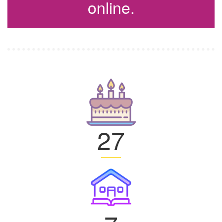
online.
27