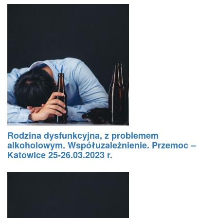
Rodzina dysfunkcyjna, z problemem
alkoholowym. Współuzależnienie. Przemoc –
Katowice 25-26.03.2023 r.