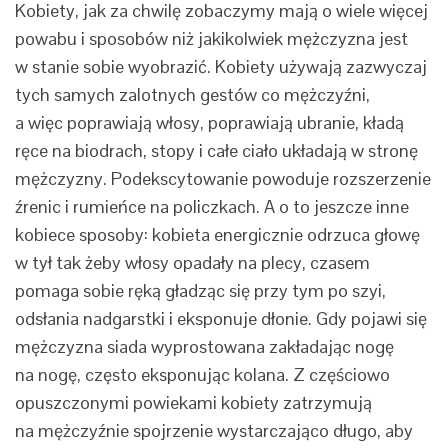
Kobiety, jak za chwilę zobaczymy mają o wiele więcej
powabu i sposobów niż jakikolwiek mężczyzna jest
w stanie sobie wyobrazić. Kobiety używają zazwyczaj
tych samych zalotnych gestów co mężczyźni,
a więc poprawiają włosy, poprawiają ubranie, kładą
ręce na biodrach, stopy i całe ciało układają w stronę
mężczyzny. Podekscytowanie powoduje rozszerzenie
źrenic i rumieńce na policzkach. A o to jeszcze inne
kobiece sposoby: kobieta energicznie odrzuca głowę
w tył tak żeby włosy opadały na plecy, czasem
pomaga sobie ręką gładząc się przy tym po szyi,
odsłania nadgarstki i eksponuje dłonie. Gdy pojawi się
mężczyzna siada wyprostowana zakładając nogę
na nogę, często eksponując kolana. Z częściowo
opuszczonymi powiekami kobiety zatrzymują
na mężczyźnie spojrzenie wystarczająco długo, aby