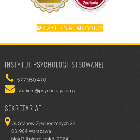
CZYTELNIA - ARTYKUŁY
INSTYTUT PSYCHOLOGII STSOWANEJ
577 950 470
studium@psychologia.org.pl
SEKRETARIAT
Al. Stanów Zjednoczonych 24
03-964 Warszawa
blok B, II piętro, pokój 226A