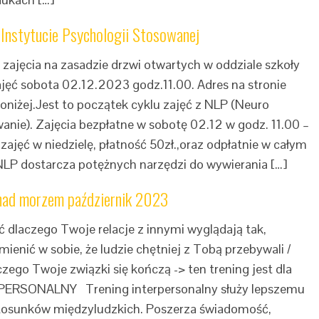
 Instytucie Psychologii Stosowanej
zajęcia na zasadzie drzwi otwartych w oddziale szkoły
jęć sobota 02.12.2023 godz.11.00. Adres na stronie
poniżej.Jest to początek cyklu zajęć z NLP (Neuro
nie). Zajęcia bezpłatne w sobotę 02.12 w godz. 11.00 –
ajęć w niedzielę, płatność 50zł.,oraz odpłatnie w całym
LP dostarcza potężnych narzędzi do wywierania […]
 nad morzem październik 2023
eć dlaczego Twoje relacje z innymi wyglądają tak,
mienić w sobie, że ludzie chętniej z Tobą przebywali /
laczego Twoje związki się kończą -> ten trening jest dla
PERSONALNY Trening interpersonalny służy lepszemu
 i stosunków międzyludzkich. Poszerza świadomość,