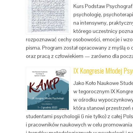
Kurs Podstaw Psychografo
psychologię, psychoterap
na intensywny, praktyczn
którego uczestnicy pozna
rozpoznawać cechy osobowości, emocje i wzo
pisma. Program został opracowany z myślą o 
oraz pracą z człowiekiem — zarówno dla począt
IX Kongresie Młodej Ps
Jako Koło Naukowe Stude
w tegorocznym IX Kongres
w ośrodku wypoczynkowym
która stanowi przestrze
studentami psychologii (i nie tylko) z całej Po
i pracowników naukowych w celu promowania
i trendów metodologicznych w psychologii i n