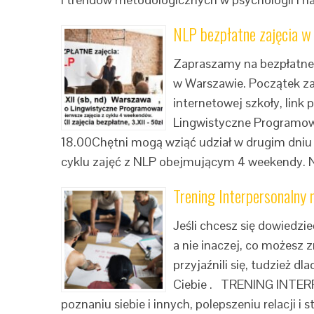
NLP bezpłatne zajęcia w
Zapraszamy na bezpłatne 
w Warszawie. Początek za
internetowej szkoły, link 
Lingwistyczne Programowa
18.00Chętni mogą wziąć udział w drugim dniu z
cyklu zajęć z NLP obejmującym 4 weekendy. N
Trening Interpersonalny
Jeśli chcesz się dowiedzi
a nie inaczej, co możesz z
przyjaźnili się, tudzież d
Ciebie . TRENING INTER
poznaniu siebie i innych, polepszeniu relacji