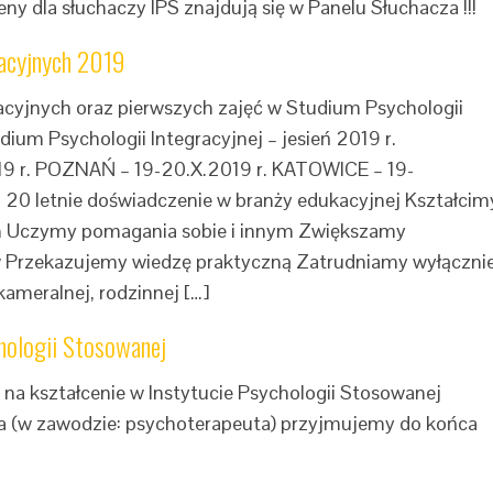
y dla słuchaczy IPS znajdują się w Panelu Słuchacza !!!
kacyjnych 2019
cyjnych oraz pierwszych zajęć w Studium Psychologii
dium Psychologii Integracyjnej – jesień 2019 r.
9 r. POZNAŃ – 19-20.X.2019 r. KATOWICE – 19-
20 letnie doświadczenie w branży edukacyjnej Kształcim
em Uczymy pomagania sobie i innym Zwiększamy
w Przekazujemy wiedzę praktyczną Zatrudniamy wyłączni
ameralnej, rodzinnej […]
hologii Stosowanej
a kształcenie w Instytucie Psychologii Stosowanej
ia (w zawodzie: psychoterapeuta) przyjmujemy do końca