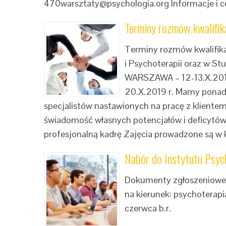
470warsztaty@psychologia.org Informacje i cen
Terminy rozmów kwalifi
Terminy rozmów kwalifika
i Psychoterapii oraz w Stu
WARSZAWA – 12-13.X.201
20.X.2019 r. Mamy ponad 
specjalistów nastawionych na pracę z klient
świadomość własnych potencjałów i deficytó
profesjonalną kadrę Zajęcia prowadzone są w k
Nabór do Instytutu Psyc
Dokumenty zgłoszeniowe n
na kierunek: psychoterap
czerwca b.r.