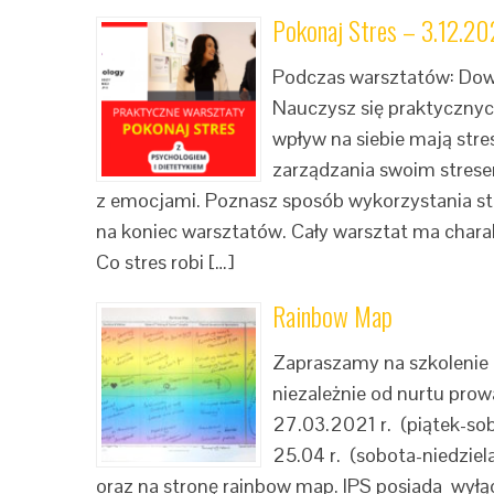
Pokonaj Stres – 3.12.20
Podczas warsztatów: Dowies
Nauczysz się praktycznych
wpływ na siebie mają stre
zarządzania swoim stres
z emocjami. Poznasz sposób wykorzystania st
na koniec warsztatów. Cały warsztat ma charak
Co stres robi […]
Rainbow Map
Zapraszamy na szkolenie 
niezależnie od nurtu prow
27.03.2021 r. (piątek-sob
25.04 r. (sobota-niedziel
oraz na stronę rainbow map. IPS posiada wyłą