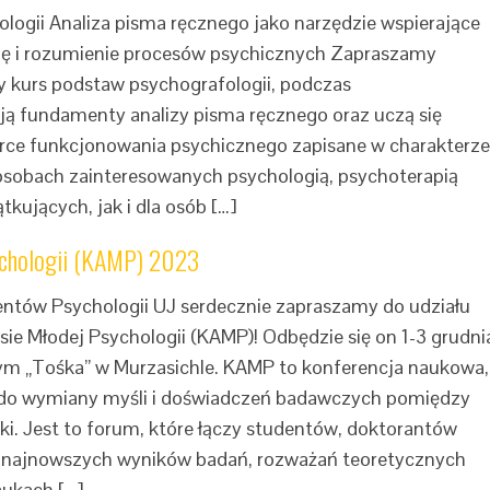
logii Analiza pisma ręcznego jako narzędzie wspierające
ię i rozumienie procesów psychicznych Zapraszamy
y kurs podstaw psychografologii, podczas
ją fundamenty analizy pisma ręcznego oraz uczą się
rce funkcjonowania psychicznego zapisane w charakterze
osobach zainteresowanych psychologią, psychoterapią
kujących, jak i dla osób […]
ychologii (KAMP) 2023
ntów Psychologii UJ serdecznie zapraszamy do udziału
ie Młodej Psychologii (KAMP)! Odbędzie się on 1-3 grudni
 „Tośka” w Murzasichle. KAMP to konferencja naukowa,
ń do wymiany myśli i doświadczeń badawczych pomiędzy
lski. Jest to forum, które łączy studentów, doktorantów
 najnowszych wyników badań, rozważań teoretycznych
aukach […]