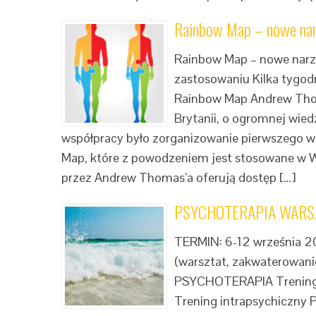
Rainbow Map – nowe nar
Rainbow Map – nowe narz
zastosowaniu Kilka tygo
Rainbow Map Andrew Thom
Brytanii, o ogromnej wie
współpracy było zorganizowanie pierwszego w
Map, które z powodzeniem jest stosowane w Wie
przez Andrew Thomas’a oferują dostęp […]
PSYCHOTERAPIA WARSZ
TERMIN: 6-12 września 2
(warsztat, zakwaterowanie
PSYCHOTERAPIA Trening I
Trening intrapsychiczny P