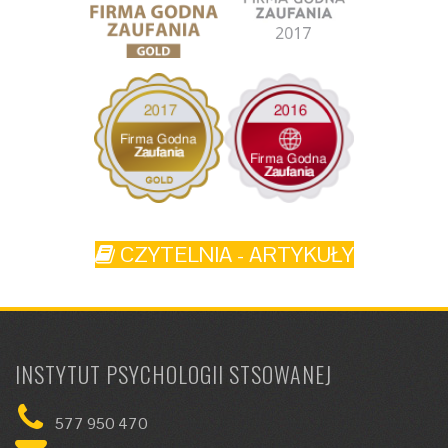
CZYTELNIA - ARTYKUŁY
INSTYTUT PSYCHOLOGII STSOWANEJ
577 950 470