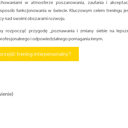
owaniami w atmosferze poszanowania, zaufania i akceptacj
j sposób funkcjonowania w świecie. Kluczowym celem treningu je
acy nad swoimi obszarami rozwoju.
aby rozpocząć przygodę „poznawania i zmiany siebie na lepsz
profesjonalnego i odpowiedzialnego pomagania innym.
rzejść trening interpersonalny?
ienie)