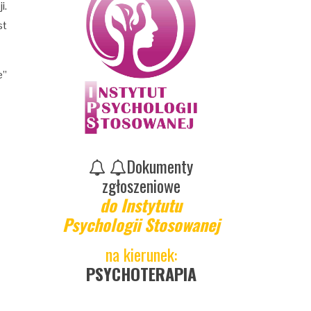
i.
st
e”
Dokumenty
zgłoszeniowe
do Instytutu
Psychologii Stosowanej
na kierunek:
PSYCHOTERAPIA