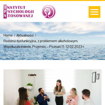
Home
Aktualności
Rodzina dysfunkcyjna, z problemem alkoholowym.
Współuzależnienie. Przemoc – Poznań 11-12.02.2023 r.