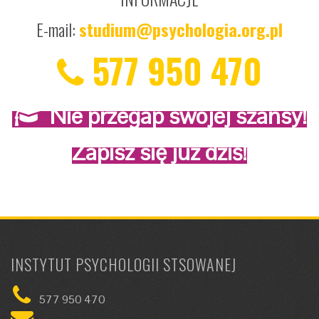
E-mail:
studium@psychologia.org.pl
577 950 470
Nie przegap swojej szansy!
Zapisz się już dziś!
INSTYTUT PSYCHOLOGII STSOWANEJ
577 950 470