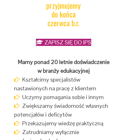
przyjmujemy
do końca
czerwca b.r.
ZAPISZ SIĘ DO IPS
Mamy ponad 20 letnie doświadczenie
w branży edukacyjnej
Kształcimy specjalistów
nastawionych na pracę z klientem
Uczymy pomagania sobie i innym
Zwiększamy świadomość własnych
potencjałów i deficytów
Przekazujemy wiedzę praktyczną
Zatrudniamy wyłącznie