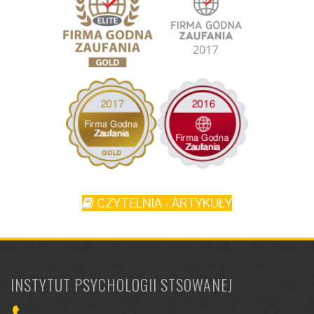
CZYTELNIA - ARTYKUŁY
INSTYTUT PSYCHOLOGII STSOWANEJ