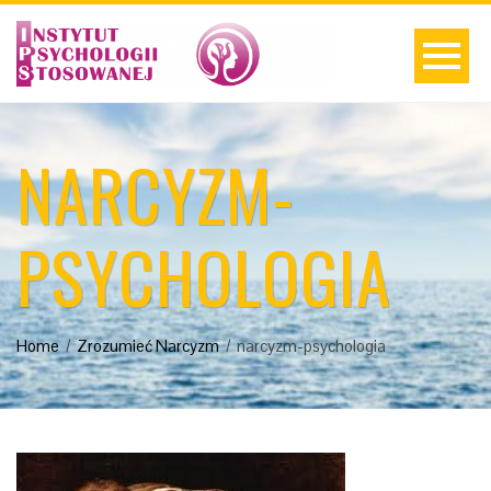
NARCYZM-
PSYCHOLOGIA
Home
Zrozumieć Narcyzm
narcyzm-psychologia