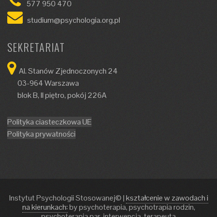
577 950 470
studium@psychologia.org.pl
SEKRETARIAT
Al. Stanów Zjednoczonych 24
03-964 Warszawa
blok B, II piętro, pokój 226A
Polityka ciasteczkowa UE
Polityka prywatności
Instytut Psychologii Stosowanej©
|
kształcenie w zawodach i
na kierunkach:
by psychoterapia, psychotrapia rodzin,
psychoterapia par, interwencja, terapeuta